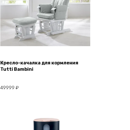
В корзину
Кресло-качалка для кормления
Купить в один клик
Tutti Bambini
49999
₽