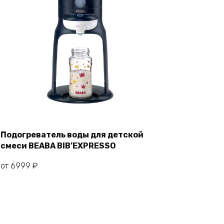
Подогреватель воды для детской
смеси BEABA BIB’EXPRESSO
Этот
Выберите параметры
товар
от
6999
₽
имеет
несколько
вариаций.
Опции
можно