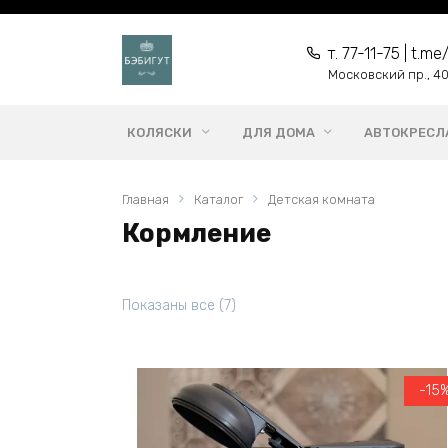
Перейти
к
т. 77-11-75 | t.
содержанию
Московский пр., 40,
КОЛЯСКИ
ДЛЯ ДОМА
АВТОКРЕСЛ
Главная
Каталог
Детская комната
Кормление
Показаны все (7)
-15