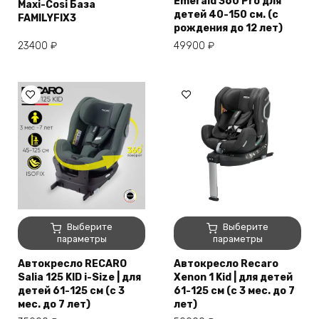
Emerald 360 Pro для
Maxi-Cosi База
вариаций.
детей 40-150 см. (с
FAMILYFIX3
Опции
рождения до 12 лет)
можно
23400
₽
49900
₽
выбрать
на
странице
товара.
Этот
Этот
Выберите
Выберите
товар
товар
параметры
параметры
имеет
имеет
Автокресло RECARO
Автокресло Recaro
несколько
несколько
Salia 125 KID i-Size | для
Xenon 1 Kid | для детей
вариаций.
вариаций.
детей 61-125 см (с 3
61-125 см (с 3 мес. до 7
Опции
Опции
мес. до 7 лет)
лет)
можно
можно