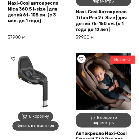
товар
параметры
вариаций.
Maxi-Cosi автокресло
имеет
Mica 360 S I-size | для
Опции
Maxi-Cosi Автокресло
несколько
детей 61-105 см. (с 3
можно
Titan Pro 2 i-Size | для
вариаций.
мес. до 1 года)
выбрать
детей 75-150 см. (с 1
Опции
на
года до 12 лет)
можно
странице
37900
₽
39900
₽
выбрать
товара.
на
странице
товара.
Новинка!
Этот
В корзину
Выберите
товар
параметры
Купить в один клик
имеет
Автокресло Maxi-Cosi
несколько