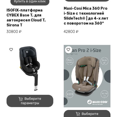
Купить в один клик
имеет
несколько
Maxi-Cosi Mica 360 Pro
ISOFIX-платформа
i-Size с технологией
вариаций.
CYBEX Base T, для
SlideTech® | до 4-х лет
Опции
автокресел Cloud T,
с поворотом на 360°
можно
Sirona T
выбрать
30800
₽
42800
₽
на
странице
товара.
Этот
Выберите
товар
параметры
имеет
Этот
несколько
Выберите