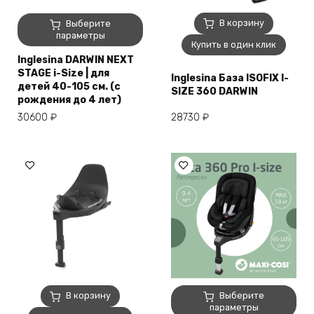
Этот
В корзину
Выберите
товар
параметры
Купить в один клик
имеет
Inglesina DARWIN NEXT
несколько
STAGE i-Size | для
Inglesina База ISOFIX I-
вариаций.
детей 40-105 см. (с
SIZE 360 DARWIN
Опции
рождения до 4 лет)
можно
30600
₽
28730
₽
выбрать
на
странице
товара.
Этот
В корзину
Выберите
товар
параметры