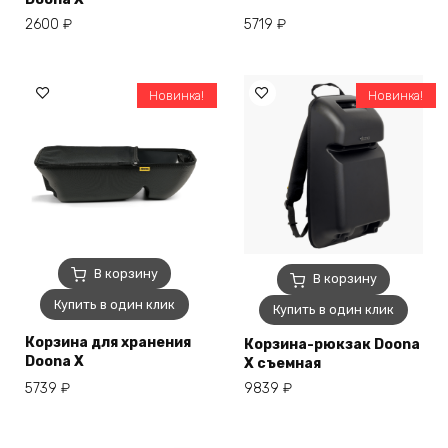
Опции
5719
₽
2600
₽
можно
выбрать
на
Новинка!
Новинка!
странице
товара.
В корзину
В корзину
Купить в один клик
Купить в один клик
Корзина для хранения
Корзина-рюкзак Doona
Doona X
X съемная
5739
₽
9839
₽