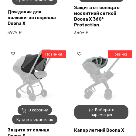
Защита от солнца c
Дождевик для
москитной сеткой
коляски-автокресла
Doona X 360°
Doona X
Protection
3979
₽
3869
₽
Новинка!
Новинка!
Этот
Выберите
В корзину
товар
параметры
Купить в один клик
имеет
несколько
Защита от солнца
Капор летний Doona X
вариаций.
Doona X