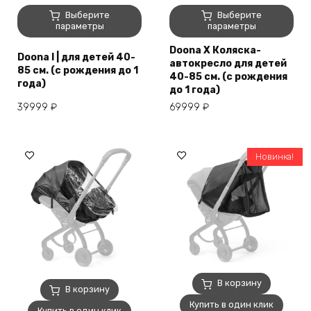
Этот
Этот
Выберите
Выберите
товар
товар
параметры
параметры
имеет
имеет
Doona X Коляска-
несколько
несколько
Doona I | для детей 40-
автокресло для детей
вариаций.
вариаций.
85 см. (с рождения до 1
40-85 см. (с рождения
года)
Опции
Опции
до 1 года)
можно
можно
39999
₽
69999
₽
выбрать
выбрать
на
на
странице
странице
товара.
товара.
Новинка!
В корзину
В корзину
Купить в один клик
Купить в один клик