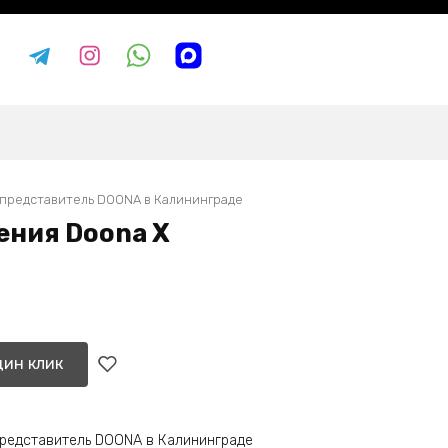
представитель DOONA в Калининграде
ения Doona X
дин клик
редставитель DOONA в Калининграде