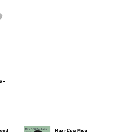
и-
rend
Maxi-Cosi Mica