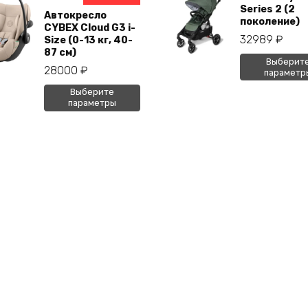
Series 2 (2
Автокресло
поколение)
CYBEX Cloud G3 i-
32989
₽
Size (0-13 кг, 40-
87 см)
Это
Выберит
28000
₽
параметр
тов
Этот
Выберите
име
параметры
товар
нес
имеет
вар
несколько
Опц
вариаций.
мож
Опции
выб
можно
на
выбрать
стр
на
тов
странице
товара.