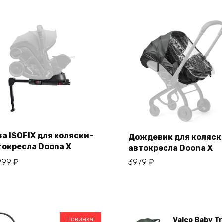
за ISOFIX для коляски-
Дождевик для коляск
В корзину
В корзину
токресла Doona X
автокресла Doona X
Купить в один клик
Купить в один клик
999
₽
3979
₽
Новинка!
Valco Baby T