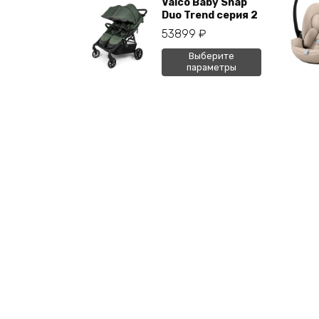
Valco Baby Snap
Duo Trend серия 2
53899
₽
Этот
Выберите
параметры
товар
имеет
несколько
вариаций.
Опции
можно
выбрать
на
странице
товара.