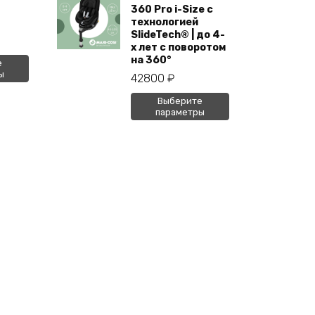
360 Pro i-Size с
технологией
SlideTech® | до 4-
х лет с поворотом
на 360°
т
е
ы
42800
₽
ар
ет
Этот
Выберите
колько
параметры
товар
иаций.
имеет
ии
несколько
но
вариаций.
рать
Опции
можно
анице
выбрать
ара.
на
странице
товара.