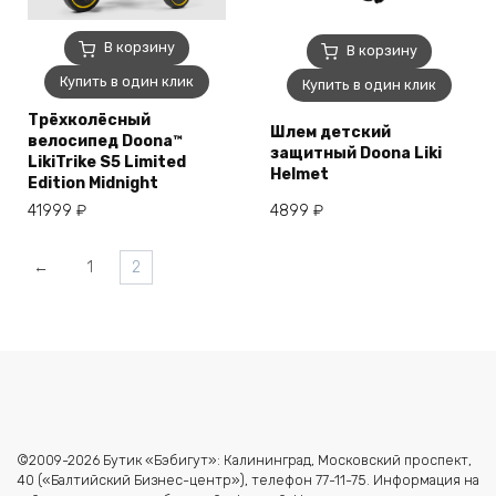
В корзину
В корзину
Купить в один клик
Купить в один клик
Трёхколёсный
Шлем детский
велосипед Doona™
защитный Doona Liki
LikiTrike S5 Limited
Helmet
Edition Midnight
41999
₽
4899
₽
←
1
2
©2009-2026 Бутик «Бэбигут»: Калининград, Московский проспект,
40 («Балтийский Бизнес-центр»), телефон 77-11-75. Информация на