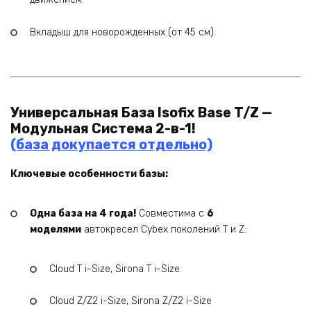
Вкладыш для новорожденных (от 45 см).
Универсальная База Isofix Base T/Z —
Модульная Система 2-в-1!
(база докупается отдельно)
Ключевые особенности базы:
Одна база на 4 года!
Совместима с
6
моделями
автокресел Cybex поколений T и Z:
Cloud T i-Size, Sirona T i-Size
Cloud Z/Z2 i-Size, Sirona Z/Z2 i-Size