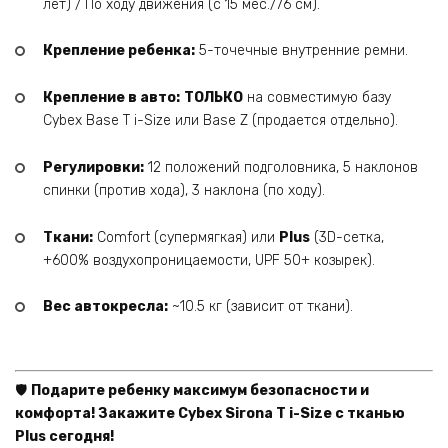
лет) / По ходу движения (с 15 мес./76 см).
Крепление ребенка:
5-точечные внутренние ремни.
Крепление в авто:
ТОЛЬКО
на совместимую базу
Cybex Base T i-Size или Base Z (продается отдельно).
Регулировки:
12 положений подголовника, 5 наклонов
спинки (против хода), 3 наклона (по ходу).
Ткани:
Comfort (супермягкая) или
Plus
(3D-сетка,
+600% воздухопроницаемости, UPF 50+ козырек).
Вес автокресла:
~10.5 кг (зависит от ткани).
🛡️
Подарите ребенку максимум безопасности и
комфорта! Закажите Cybex Sirona T i-Size с тканью
Plus сегодня!