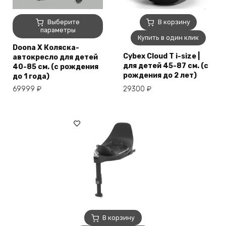
Этот
Выберите
В корзину
товар
параметры
Купить в один клик
имеет
Doona X Коляска-
несколько
Cybex Cloud T i-size |
автокресло для детей
вариаций.
для детей 45-87 см. (с
40-85 см. (с рождения
Опции
рождения до 2 лет)
до 1 года)
можно
69999
₽
29300
₽
выбрать
на
странице
товара.
В корзину