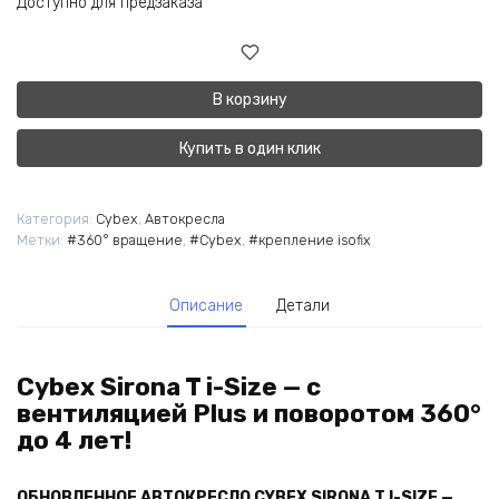
Доступно для предзаказа
В корзину
Купить в один клик
Категория:
Cybex
,
Автокресла
Метки:
#360° вращение
,
#Cybex
,
#крепление isofix
Описание
Детали
Cybex Sirona T i-Size — с
вентиляцией Plus и поворотом 360°
до 4 лет!
ОБНОВЛЕННОЕ АВТОКРЕСЛО
CYBEX SIRONA T I-SIZE
—