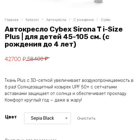
Главная
Каталог
Автокресла
С рождения
Cybex
Автокресло Cybex Sirona T i-Size
Plus | для детей 45-105 см. (с
рождения до 4 лет)
Первоначальная
Текущая
42700
₽
58400
₽
цена
цена:
составляла
42700 ₽.
Ткань Plus с 3D-сеткой увеличивает воздухопроницаемость в
58400 ₽.
6 раз! Солнцезащитный козырек UPF 50+ с сетчатыми
вставками защищает от солнца и обеспечивает прохладу.
Комфорт круглый год — даже в жару!
Цвет
Очистить