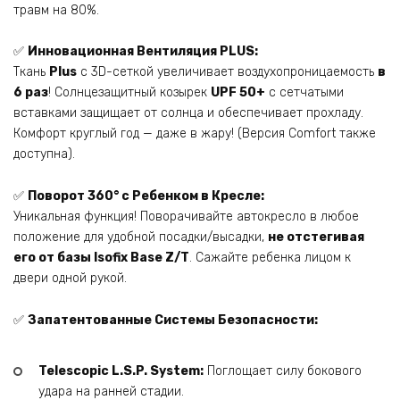
травм на 80%.
✅
Инновационная Вентиляция PLUS:
Ткань
Plus
с 3D-сеткой увеличивает воздухопроницаемость
в
6 раз
! Солнцезащитный козырек
UPF 50+
с сетчатыми
вставками защищает от солнца и обеспечивает прохладу.
Комфорт круглый год — даже в жару! (Версия Comfort также
доступна).
✅
Поворот 360° с Ребенком в Кресле:
Уникальная функция! Поворачивайте автокресло в любое
положение для удобной посадки/высадки,
не отстегивая
его от базы Isofix Base Z/T
. Сажайте ребенка лицом к
двери одной рукой.
✅
Запатентованные Системы Безопасности:
Telescopic L.S.P. System:
Поглощает силу бокового
удара на ранней стадии.