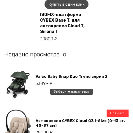
Купить в один клик
ISOFIX-платформа
CYBEX Base T, для
автокресел Cloud T,
Sirona T
30800
₽
Недавно просмотрено
Valco Baby Snap Duo Trend серия 2
53899
₽
Этот
Выберите параметры
товар
имеет
несколько
Новинка!
вариаций.
Автокресло CYBEX Cloud G3 i-Size (0-13 кг,
Опции
40-87 см)
можно
28000
₽