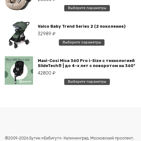
выбрать
Этот
Выберите параметры
на
товар
странице
имеет
товара.
Valco Baby Trend Series 2 (2 поколение)
несколько
32989
₽
вариаций.
Опции
Этот
Выберите параметры
можно
товар
выбрать
имеет
на
Maxi-Cosi Mica 360 Pro i-Size с технологией
несколько
SlideTech® | до 4-х лет с поворотом на 360°
странице
вариаций.
42800
₽
товара.
Опции
Этот
можно
Выберите параметры
товар
выбрать
имеет
на
несколько
странице
вариаций.
товара.
Опции
можно
выбрать
на
©2009-2026 Бутик «Бэбигут»: Калининград, Московский проспект,