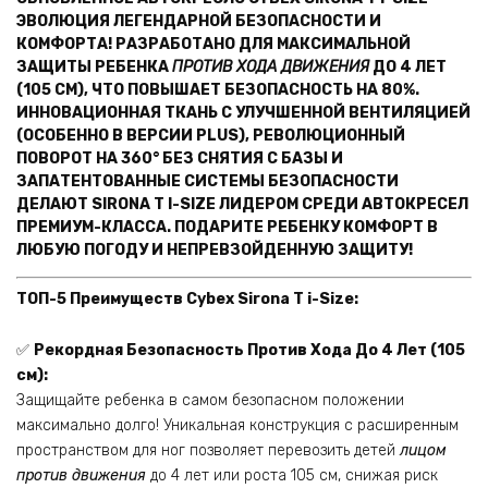
ЭВОЛЮЦИЯ ЛЕГЕНДАРНОЙ БЕЗОПАСНОСТИ И
КОМФОРТА! РАЗРАБОТАНО ДЛЯ МАКСИМАЛЬНОЙ
ЗАЩИТЫ РЕБЕНКА
ПРОТИВ ХОДА ДВИЖЕНИЯ
ДО 4 ЛЕТ
(105 СМ), ЧТО ПОВЫШАЕТ БЕЗОПАСНОСТЬ НА 80%.
ИННОВАЦИОННАЯ ТКАНЬ С УЛУЧШЕННОЙ ВЕНТИЛЯЦИЕЙ
(ОСОБЕННО В ВЕРСИИ
PLUS
), РЕВОЛЮЦИОННЫЙ
ПОВОРОТ НА 360° БЕЗ СНЯТИЯ С БАЗЫ И
ЗАПАТЕНТОВАННЫЕ СИСТЕМЫ БЕЗОПАСНОСТИ
ДЕЛАЮТ SIRONA T I-SIZE ЛИДЕРОМ СРЕДИ АВТОКРЕСЕЛ
ПРЕМИУМ-КЛАССА. ПОДАРИТЕ РЕБЕНКУ КОМФОРТ В
ЛЮБУЮ ПОГОДУ И НЕПРЕВЗОЙДЕННУЮ ЗАЩИТУ!
ТОП-5 Преимуществ Cybex Sirona T i-Size:
✅
Рекордная Безопасность Против Хода До 4 Лет (105
см):
Защищайте ребенка в самом безопасном положении
максимально долго! Уникальная конструкция с расширенным
пространством для ног позволяет перевозить детей
лицом
против движения
до 4 лет или роста 105 см, снижая риск