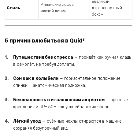
Безликий
Миланский лоск в
Стиль
«транспортный
каждой линии
бокс»
5 причин влюбиться в Quid³
Путешествия без стресса
— пройдёт как ручная кладь
в самолёт, не требуя доплаты.
Сон как в колыбели
— горизонтальное положение
спинки + анатомическая подножка.
Безопасность с итальянским акцентом
— прочные
крепления и UPF 50+ как у швейцарских часов.
Лёгкий уход
— съёмные чехлы стираются в машине,
сохраняя безупречный вид.