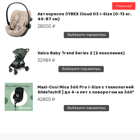
несколько
Новинка!
вариаций.
Автокресло CYBEX Cloud G3 i-Size (0-13 кг,
Опции
40-87 см)
можно
28000
₽
выбрать
Этот
Выберите параметры
на
товар
странице
имеет
товара.
Valco Baby Trend Series 2 (2 поколение)
несколько
32989
₽
вариаций.
Опции
Этот
Выберите параметры
можно
товар
выбрать
имеет
на
Maxi-Cosi Mica 360 Pro i-Size с технологией
несколько
SlideTech® | до 4-х лет с поворотом на 360°
странице
вариаций.
42800
₽
товара.
Опции
Этот
можно
Выберите параметры
товар
выбрать
имеет
на
несколько
странице
вариаций.
товара.