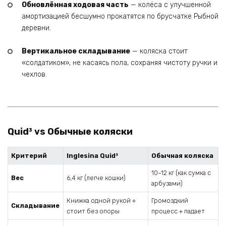
Обновлённая ходовая часть
— колёса с улучшенной
амортизацией бесшумно прокатятся по брусчатке Рыбной
деревни.
Вертикальное складывание
— коляска стоит
«солдатиком», не касаясь пола, сохраняя чистоту ручки и
чехлов.
Quid³ vs Обычные коляски
Критерий
Inglesina Quid³
Обычная коляска
10–12 кг (как сумка с
Вес
6,4 кг (легче кошки)
арбузами)
Книжка одной рукой +
Громоздкий
Складывание
стоит без опоры
процесс + падает