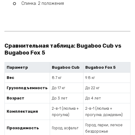
Спинка: 2 положения
Сравнительная таблица: Bugaboo Cub vs
Bugaboo Fox 5
Параметр
Bugaboo Cub
Bugaboo Fox 5
Вес
8.7 кг
9.8 кг
Грузоподъемность
До 17 кг
До 22 кг
Возраст
До 3 лет
До 4 лет
2-в-1 (люлька +
2-в-1 (люлька +
Комплектация
прогулка)
прогулка; дождевик)
Город, парки, легкое
Проходимость
Город, асфальт
бездорожье