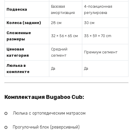
Базовая
4-позиционная
Подвеска
амортизация
регулировка
Колеса (задние)
28 см
30 см
Сложенные
32 × 56 × 65 см
35 × 59 × 70 cm
размеры
Ценовая
Средний
Премиум сегмент
категория
сегмент
Люлька в
Да
Да
комплекте
Комплектация Bugaboo Cub:
Люлька с ортопедическим матрасом
Прогулочный блок (реверсивный)