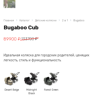
Главная
Каталог
Детские коляски
2 в 1
Bugaboo
Bugaboo Cub
Первоначальная
Текущая
89900
₽
133700
₽
цена
цена:
составляла
89900 ₽.
Идеальная коляска для городских родителей, ценящих
133700 ₽.
легкость, стиль и функциональность.
Desert Beige
Midnight
Forest Green
Black