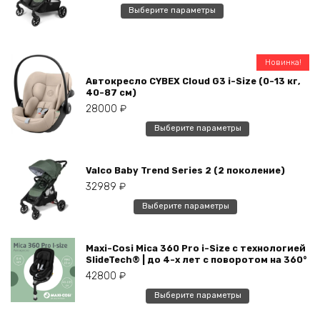
Этот
Выберите параметры
товар
имеет
несколько
Новинка!
вариаций.
Автокресло CYBEX Cloud G3 i-Size (0-13 кг,
Опции
40-87 см)
можно
28000
₽
выбрать
Этот
Выберите параметры
на
товар
странице
имеет
товара.
Valco Baby Trend Series 2 (2 поколение)
несколько
32989
₽
вариаций.
Опции
Этот
Выберите параметры
можно
товар
выбрать
имеет
на
Maxi-Cosi Mica 360 Pro i-Size с технологией
несколько
SlideTech® | до 4-х лет с поворотом на 360°
странице
вариаций.
42800
₽
товара.
Опции
Этот
можно
Выберите параметры
товар
выбрать