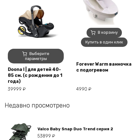
В корзину
Купить в один клик
Этот
Выберите
товар
параметры
Forever Warm ванночка
имеет
Doona I | для детей 40-
с подогревом
несколько
85 см. (с рождения до 1
вариаций.
года)
Опции
4990
₽
39999
₽
можно
выбрать
на
Недавно просмотрено
странице
товара.
Valco Baby Snap Duo Trend серия 2
53899
₽