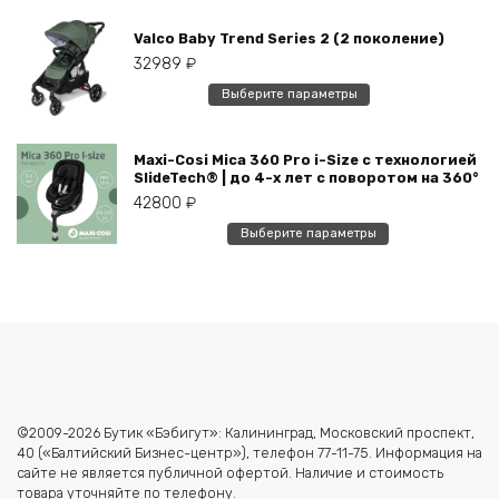
имеет
товара.
Valco Baby Trend Series 2 (2 поколение)
несколько
32989
₽
вариаций.
Опции
Этот
Выберите параметры
можно
товар
выбрать
имеет
на
Maxi-Cosi Mica 360 Pro i-Size с технологией
несколько
SlideTech® | до 4-х лет с поворотом на 360°
странице
вариаций.
42800
₽
товара.
Опции
Этот
можно
Выберите параметры
товар
выбрать
имеет
на
несколько
странице
вариаций.
товара.
Опции
можно
выбрать
на
©2009-2026 Бутик «Бэбигут»: Калининград, Московский проспект,
странице
40 («Балтийский Бизнес-центр»), телефон 77-11-75. Информация на
товара.
сайте не является публичной офертой. Наличие и стоимость
товара уточняйте по телефону.