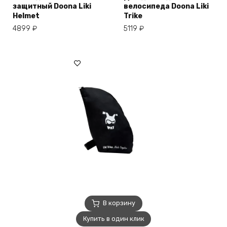
защитный Doona Liki
велосипеда Doona Liki
Helmet
Trike
4899
₽
5119
₽
В корзину
Купить в один клик