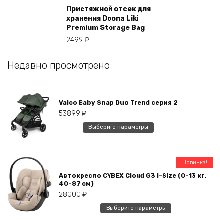
Пристяжной отсек для
хранения Doona Liki
Premium Storage Bag
2499
₽
Недавно просмотрено
Valco Baby Snap Duo Trend серия 2
53899
₽
Этот
Выберите параметры
товар
имеет
несколько
Новинка!
вариаций.
Автокресло CYBEX Cloud G3 i-Size (0-13 кг,
Опции
40-87 см)
можно
28000
₽
выбрать
Этот
Выберите параметры
на
товар
странице