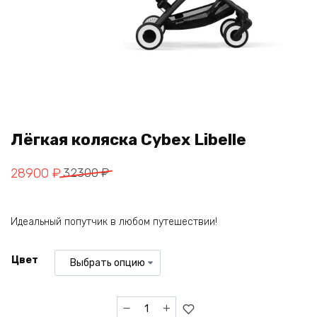
Лёгкая коляска Cybex Libelle
Первоначальная
Текущая
28900
₽
32300
₽
цена
цена:
составляла
28900 ₽.
Идеальный попутчик в любом путешествии!
32300 ₽.
Цвет
Количество