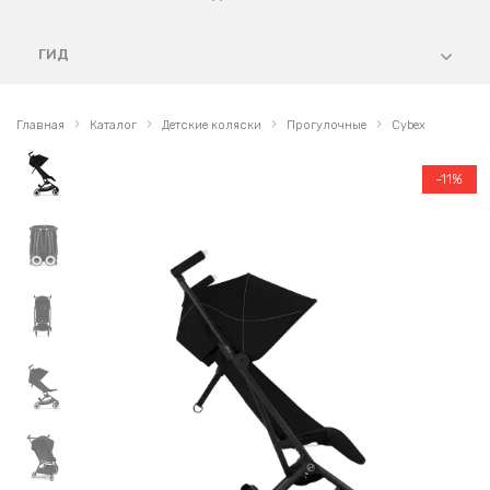
ГИД
Главная
Каталог
Детские коляски
Прогулочные
Cybex
-11%