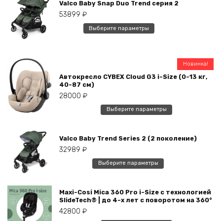
Valco Baby Snap Duo Trend серия 2
53899
₽
Этот
Выберите параметры
товар
имеет
несколько
Новинка!
вариаций.
Автокресло CYBEX Cloud G3 i-Size (0-13 кг,
Опции
40-87 см)
можно
28000
₽
выбрать
Этот
Выберите параметры
на
товар
странице
имеет
товара.
Valco Baby Trend Series 2 (2 поколение)
несколько
32989
₽
вариаций.
Опции
Этот
Выберите параметры
можно
товар
выбрать
имеет
на
Maxi-Cosi Mica 360 Pro i-Size с технологией
несколько
SlideTech® | до 4-х лет с поворотом на 360°
странице
вариаций.
42800
₽
товара.
Опции