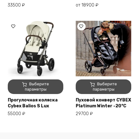
Опции
33500
₽
от
18900
₽
можно
выбрать
на
странице
товара.
Этот
Этот
Выберите
Выберите
товар
товар
параметры
параметры
имеет
имеет
Прогулочная коляска
Пуховой конверт CYBEX
несколько
несколько
Cybex Balios S Lux
Platinum Winter -20°C
вариаций.
вариаций.
55000
₽
29700
₽
Опции
Опции
можно
можно
выбрать
выбрать
на
на