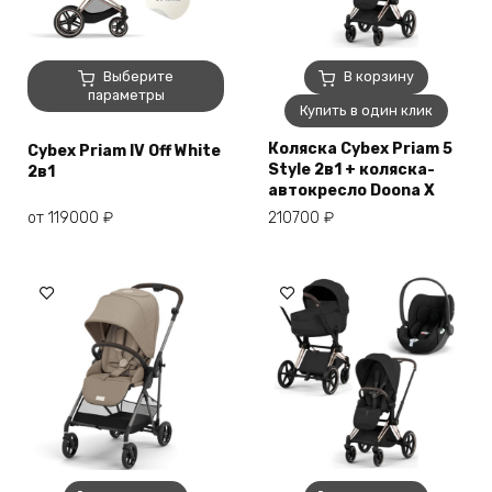
Этот
Выберите
В корзину
товар
параметры
Купить в один клик
имеет
несколько
Коляска Cybex Priam 5
Cybex Priam IV Off White
вариаций.
Style 2в1 + коляска-
2в1
Опции
автокресло Doona X
можно
от
119000
₽
210700
₽
выбрать
на
странице
товара.