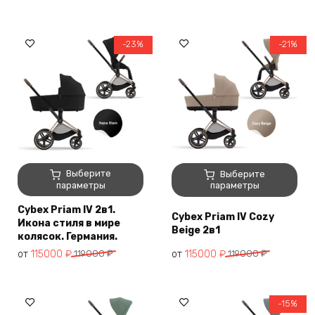
на
можно
странице
выбрать
товара.
на
-23%
-21%
странице
товара.
Этот
Этот
Выберите
Выберите
товар
товар
параметры
параметры
имеет
имеет
Cybex Priam IV 2в1.
несколько
несколько
Cybex Priam IV Cozy
Икона стиля в мире
вариаций.
вариаций.
Beige 2в1
колясок. Германия.
Опции
Опции
от
115000
₽
119000
₽
от
115000
₽
119000
₽
можно
можно
выбрать
выбрать
на
на
странице
странице
-15%