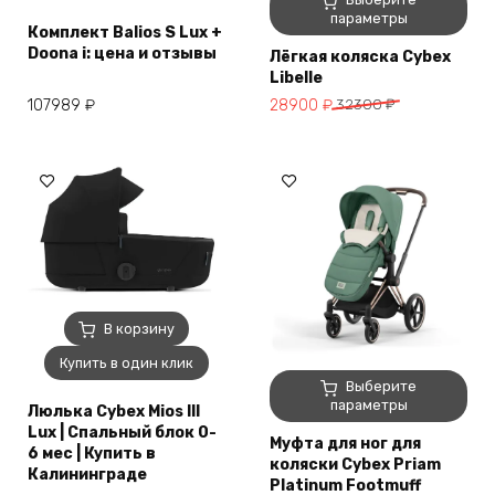
товар
параметры
Комплект Balios S Lux +
имеет
Doona i: цена и отзывы
Лёгкая коляска Cybex
несколько
Libelle
вариаций.
Первоначальная
Текущая
107989
₽
28900
₽
32300
₽
Опции
цена
цена:
можно
составляла
28900 ₽.
выбрать
32300 ₽.
на
странице
товара.
В корзину
Купить в один клик
Этот
Выберите
товар
параметры
Люлька Cybex Mios III
имеет
Lux | Спальный блок 0-
Муфта для ног для
несколько
6 мес | Купить в
коляски Cybex Priam
вариаций.
Калининграде
Platinum Footmuff