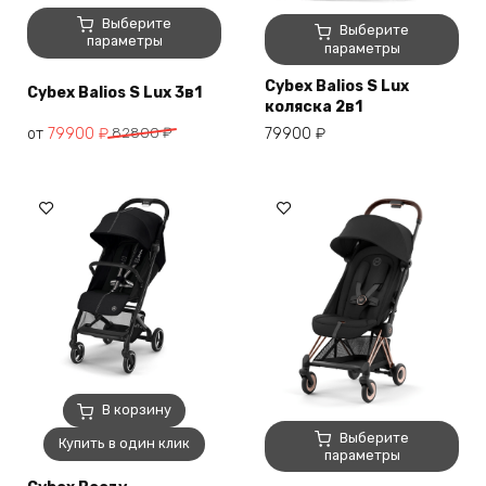
Этот
Выберите
Этот
Выберите
товар
параметры
товар
параметры
имеет
имеет
несколько
Cybex Balios S Lux
несколько
Cybex Balios S Lux 3в1
коляска 2в1
вариаций.
вариаций.
Опции
от
79900
₽
82800
₽
79900
₽
Опции
можно
можно
выбрать
выбрать
на
на
странице
странице
товара.
товара.
В корзину
Этот
Выберите
Купить в один клик
товар
параметры
имеет