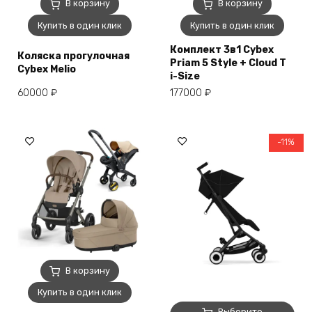
В корзину
В корзину
Купить в один клик
Купить в один клик
Комплект 3в1 Cybex
Коляска прогулочная
Priam 5 Style + Cloud T
Cybex Melio
i-Size
60000
₽
177000
₽
-11%
В корзину
Купить в один клик
Этот
Выберите