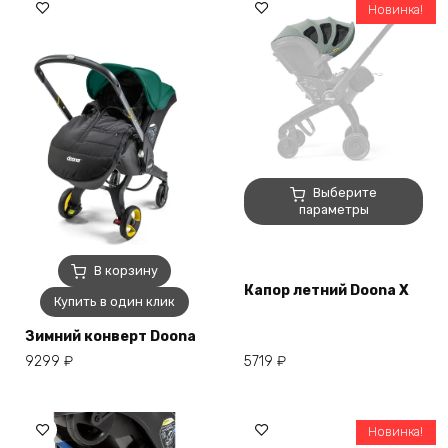
Новинка!
Этот
Выберите
товар
параметры
имеет
несколько
В корзину
вариаций.
Капор летний Doona X
Опции
Купить в один клик
можно
выбрать
Зимний конверт Doona
на
9299
₽
5719
₽
странице
товара.
Новинка!