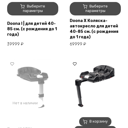
Этот
Этот
Выберите
Выберите
товар
товар
параметры
параметры
имеет
имеет
Doona X Коляска-
несколько
несколько
Doona I | для детей 40-
автокресло для детей
вариаций.
вариаций.
85 см. (с рождения до 1
40-85 см. (с рождения
года)
Опции
Опции
до 1 года)
можно
можно
39999
₽
69999
₽
выбрать
выбрать
на
на
странице
странице
товара.
товара.
Нет в наличии
В корзину