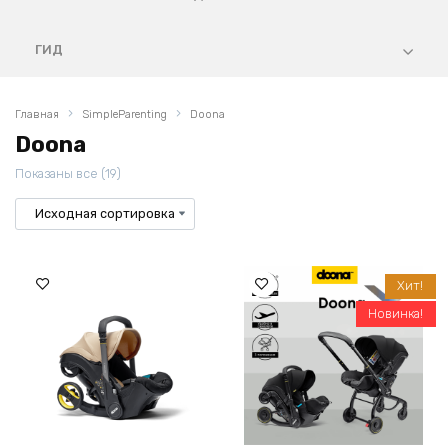
ГИД
Главная
SimpleParenting
Doona
Doona
Показаны все (19)
Хит!
Новинка!