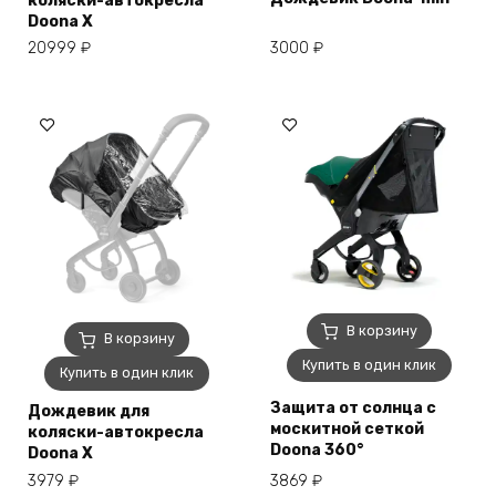
коляски-автокресла
Doona X
3000
₽
20999
₽
В корзину
В корзину
Купить в один клик
Купить в один клик
Защита от солнца c
Дождевик для
москитной сеткой
коляски-автокресла
Doona 360°
Doona X
3869
₽
3979
₽