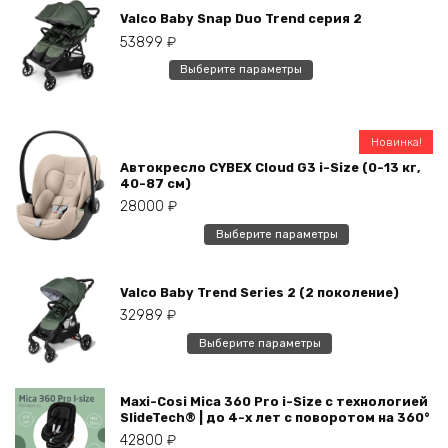
Valco Baby Snap Duo Trend серия 2
53899
₽
Этот
Выберите параметры
товар
имеет
несколько
Новинка!
вариаций.
Автокресло CYBEX Cloud G3 i-Size (0-13 кг,
Опции
40-87 см)
можно
28000
₽
выбрать
Этот
Выберите параметры
на
товар
странице
имеет
товара.
Valco Baby Trend Series 2 (2 поколение)
несколько
32989
₽
вариаций.
Опции
Этот
Выберите параметры
можно
товар
выбрать
имеет
на
Maxi-Cosi Mica 360 Pro i-Size с технологией
несколько
SlideTech® | до 4-х лет с поворотом на 360°
странице
вариаций.
42800
₽
товара.
Опции