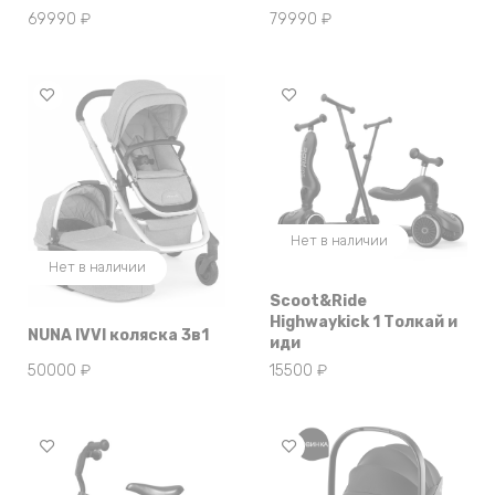
69990
₽
79990
₽
Нет в наличии
Нет в наличии
Scoot&Ride
Highwaykick 1 Толкай и
NUNA IVVI коляска 3в1
иди
50000
₽
15500
₽