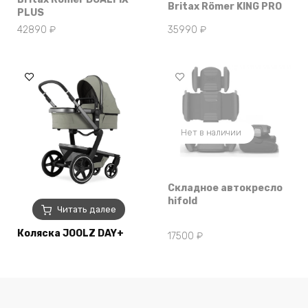
Britax Römer KING PRO
PLUS
42890
₽
35990
₽
Нет в наличии
Складное автокресло
hifold
Читать далее
Коляска JOOLZ DAY+
17500
₽