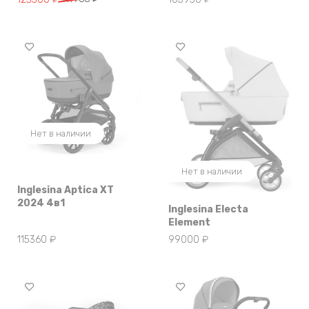
вариаций.
цена
цена:
Опции
составляла
123300 ₽.
можно
147960 ₽.
выбрать
на
странице
товара.
Нет в наличии
Нет в наличии
Inglesina Aptica XT
2024 4в1
Inglesina Electa
Element
115360
₽
99000
₽