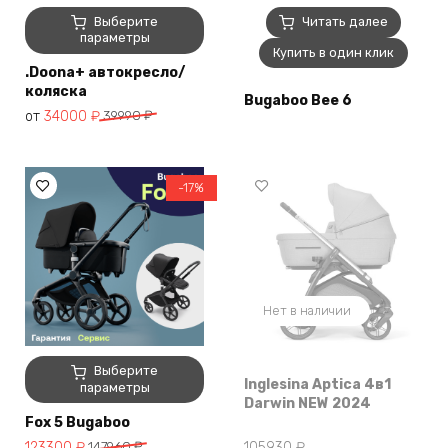
Этот
Выберите
Читать далее
товар
параметры
Купить в один клик
имеет
.Doona+ автокресло/
несколько
коляска
вариаций.
Bugaboo Bee 6
от
34000
₽
39990
₽
Опции
можно
выбрать
на
-17%
странице
товара.
Нет в наличии
Этот
Выберите
Inglesina Aptica 4в1
товар
параметры
Darwin NEW 2024
имеет
Fox 5 Bugaboo
несколько
Первоначальная
Текущая
123300
₽
147960
₽
105930
₽