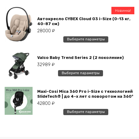
имеет
несколько
Новинка!
вариаций.
Автокресло CYBEX Cloud G3 i-Size (0-13 кг,
Опции
40-87 см)
можно
28000
₽
выбрать
Этот
Выберите параметры
на
товар
странице
имеет
товара.
Valco Baby Trend Series 2 (2 поколение)
несколько
32989
₽
вариаций.
Опции
Этот
Выберите параметры
можно
товар
выбрать
имеет
на
Maxi-Cosi Mica 360 Pro i-Size с технологией
несколько
SlideTech® | до 4-х лет с поворотом на 360°
странице
вариаций.
42800
₽
товара.
Опции
Этот
можно
Выберите параметры
товар
выбрать
имеет
на
несколько
странице
вариаций.
товара.