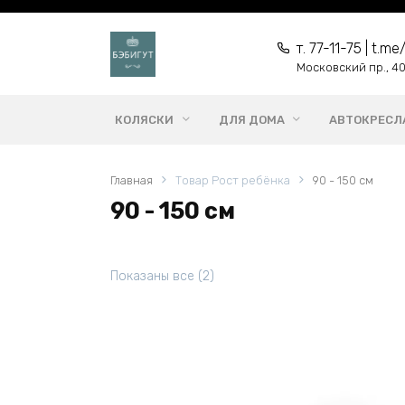
Перейти
к
т. 77-11-75 | t.
содержанию
Московский пр., 40,
КОЛЯСКИ
ДЛЯ ДОМА
АВТОКРЕСЛ
Главная
Товар Рост ребёнка
90 - 150 см
90 - 150 см
Показаны все (2)